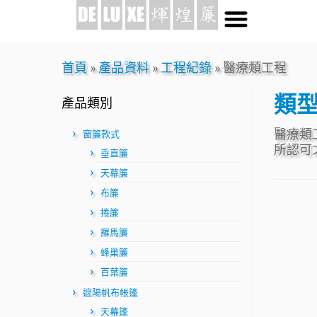
首頁
»
產品資料
»
工程紀錄
»
醫療類工程
類
產品類別
醫療類
窗簾款式
所認可
垂直簾
天幕簾
布簾
捲簾
羅馬簾
蜂巢簾
百葉簾
遮陽帆布帳篷
天幕篷