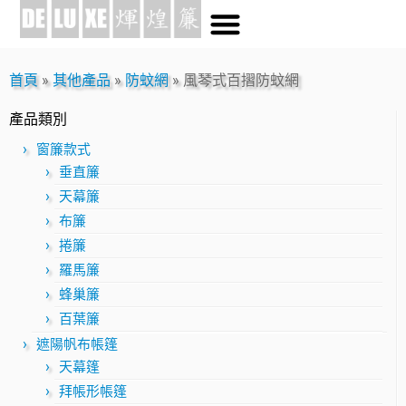
首頁
»
其他產品
»
防蚊網
»
風琴式百摺防蚊網
產品類別
窗簾款式
垂直簾
天幕簾
布簾
捲簾
羅馬簾
蜂巢簾
百葉簾
遮陽帆布帳篷
天幕篷
拜帳形帳篷