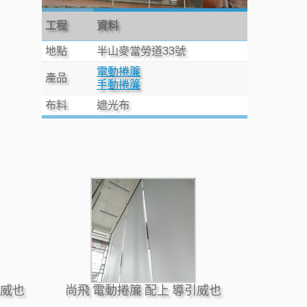
工程
資料
地點
半山麥當勞道33號
電動捲簾
產品
手動捲簾
布料
遮光布
引威也
尚飛 電動捲簾 配上 導引威也