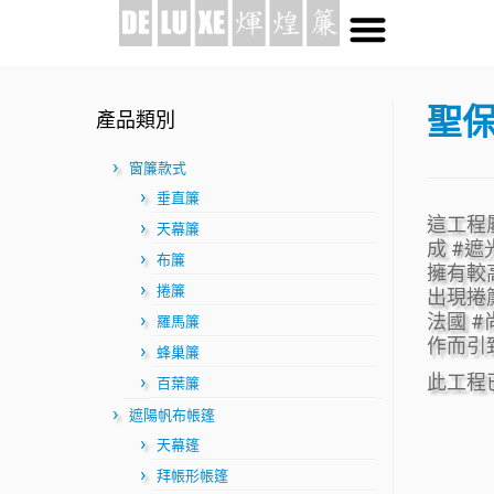
聖
產品類別
窗簾款式
垂直簾
這工程
天幕簾
成 #
布簾
擁有較
捲簾
出現捲
法國 #
羅馬簾
作而引
蜂巢簾
此工程
百葉簾
遮陽帆布帳篷
天幕篷
拜帳形帳篷