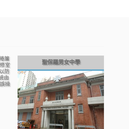
捲簾
聖保羅男女中學
自修室
以防
統由
錯誤操