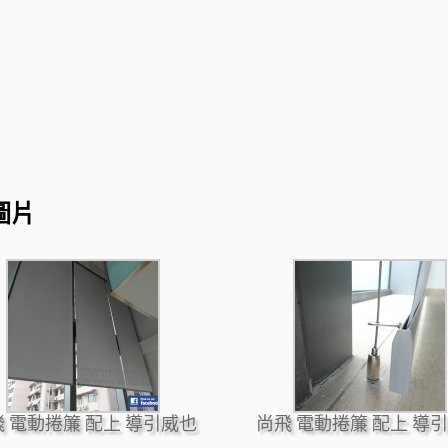
圖片
 電動捲簾 配上 導引威也
尚飛 電動捲簾 配上 導