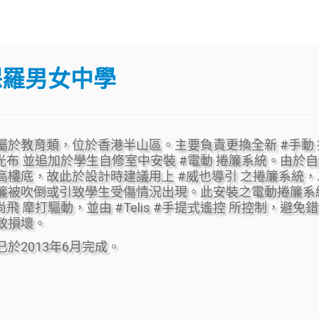
保羅男女中學
屬於教育類，位於香港半山區。主要負責更換全新 #手動 
遮光布 並追加於學生自修室中安裝 #電動 捲簾系統。由於
高樓底，故此於設計時建議用上 #威也導引 之捲簾系統，
簾被吹倒或引致學生受傷情況出現。此安裝之電動捲簾系
尚飛 犘打驅動，並由 #Telis #手提式遙控 所控制，避免
致損壞。
已於2013年6月完成。