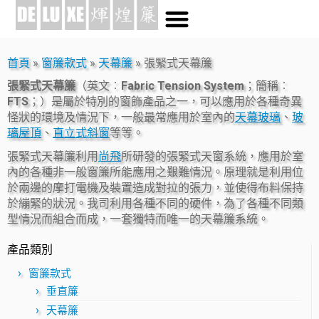
首頁
»
窗簾款式
»
天幕簾
»
張緊式天幕簾
張緊式天幕簾
（英文︰
Fabric Tension System
；簡稱︰
FTS
；）是屬於特別的窗飾產品之一，可以應用於各種奇異
怪狀的環境及情況下，一般最常應用於室內的
天幕玻璃
、
玻
璃屋頂
、
直立式斜窗
等等。
張緊式天幕簾利用
尚飛
所研發的張緊式天窗系統，應用於室
內的各種非一般窗簾所能應用之艱難情況。原理就是利用位
於兩邊的摩打電機及裝置造成對拉的張力，並使得布料保持
於繃緊的狀況。我司利用各種不同的硬件，為了各種不同類
型情況而組合而成，一套獨特而唯一的天幕簾系統。
產品類別
窗簾款式
垂直簾
天幕簾