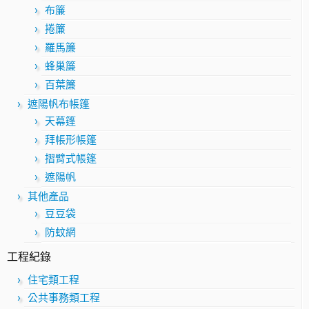
布簾
捲簾
羅馬簾
蜂巢簾
百葉簾
遮陽帆布帳篷
天幕篷
拜帳形帳篷
摺臂式帳篷
遮陽帆
其他產品
豆豆袋
防蚊網
工程紀錄
住宅類工程
公共事務類工程