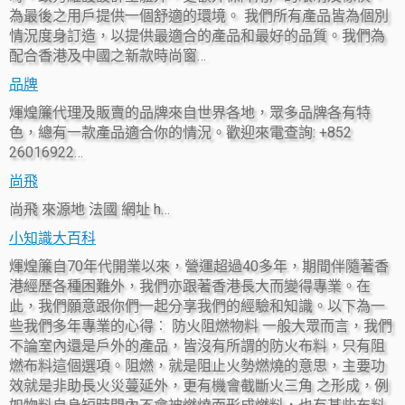
為最後之用戶提供一個舒適的環境。 我們所有產品皆為個別
情況度身訂造，以提供最適合的產品和最好的品質。我們為
配合香港及中國之新款時尚窗…
品牌
煇煌簾代理及販賣的品牌來自世界各地，眾多品牌各有特
色，總有一款產品適合你的情況。歡迎來電查詢: +852
26016922…
尚飛
尚飛 來源地 法國 網址 h…
小知識大百科
煇煌簾自70年代開業以來，營運超過40多年，期間伴隨著香
港經歷各種困難外，我們亦跟著香港長大而變得專業。在
此，我們願意跟你們一起分享我們的經驗和知識。以下為一
些我們多年專業的心得︰ 防火阻燃物料 一般大眾而言，我們
不論室內還是戶外的產品，皆沒有所謂的防火布料，只有阻
燃布料這個選項。阻燃，就是阻止火勢燃燒的意思，主要功
效就是非助長火災蔓延外，更有機會截斷火三角 之形成，例