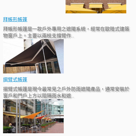
拜帳形帳篷
拜帳形帳篷是一款戶外專用之遮陽系統，經常在歐陸式建築
物窗戶上。主要以兩枝支撐臂作…
摺臂式帳篷
摺臂式帳篷是現今最常見之戶外防雨遮陽產品，通常安裝於
窗戶和門戶上方以阻隔雨水和遮…