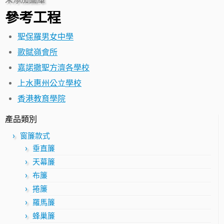
參考工程
聖保羅男女中學
歌賦嶺會所
嘉諾撒聖方濟各學校
上水惠州公立學校
香港教育學院
產品類別
窗簾款式
垂直簾
天幕簾
布簾
捲簾
羅馬簾
蜂巢簾