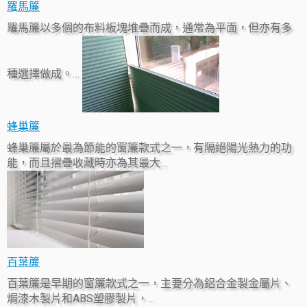
羅馬簾
羅馬簾以多個的布料板塊堆疊而成，通常為平面，但亦有多
種選擇做成。…
蜂巢簾
蜂巢簾屬於最為節能的窗簾款式之一，有隔絕陽光熱力的功
能，而且摺疊收藏時亦為其最大…
百葉簾
百葉簾是早期的窗簾款式之一，主要分為鋁合金製金屬片、
焗漆木製片和ABS塑膠製片，…