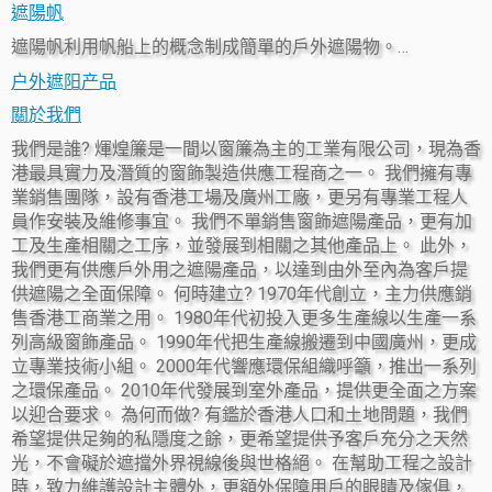
遮陽帆
遮陽帆利用帆船上的概念制成簡單的戶外遮陽物。…
户外遮阳产品
關於我們
我們是誰? 煇煌簾是一間以窗簾為主的工業有限公司，現為香
港最具實力及潛質的窗飾製造供應工程商之一。 我們擁有專
業銷售團隊，設有香港工場及廣州工廠，更另有專業工程人
員作安裝及維修事宜。 我們不單銷售窗飾遮陽產品，更有加
工及生產相關之工序，並發展到相關之其他產品上。 此外，
我們更有供應戶外用之遮陽產品，以達到由外至內為客戶提
供遮陽之全面保障。 何時建立? 1970年代創立，主力供應銷
售香港工商業之用。 1980年代初投入更多生產線以生產一系
列高級窗飾產品。 1990年代把生產線搬遷到中國廣州，更成
立專業技術小組。 2000年代響應環保組織呼籲，推出一系列
之環保產品。 2010年代發展到室外產品，提供更全面之方案
以迎合要求。 為何而做? 有鑑於香港人口和土地問題，我們
希望提供足夠的私隱度之餘，更希望提供予客戶充分之天然
光，不會礙於遮擋外界視線後與世格絕。 在幫助工程之設計
時，致力維護設計主體外，更額外保障用戶的眼睛及傢俱，