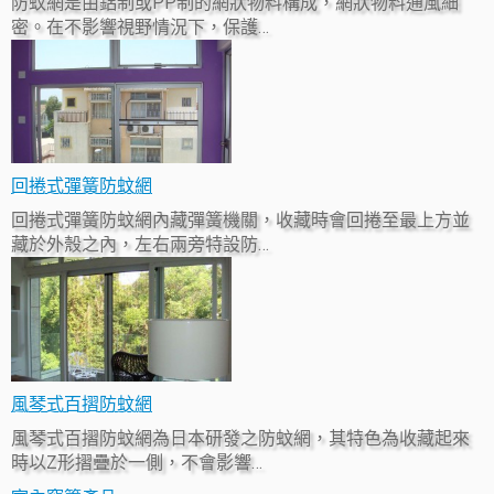
防蚊網是由鋁制或PP制的網狀物料構成，網狀物料通風細
密。在不影響視野情況下，保護…
回捲式彈簧防蚊網
回捲式彈簧防蚊網內藏彈簧機關，收藏時會回捲至最上方並
藏於外殼之內，左右兩旁特設防…
風琴式百摺防蚊網
風琴式百摺防蚊網為日本研發之防蚊網，其特色為收藏起來
時以Z形摺疊於一側，不會影響…