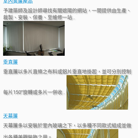
室內窗簾產品
予建築師及設計師尋找有關遮陽的網站，一間提供由生產、
裁製、安裝、保養、至維修一站…
垂直簾
垂直簾以多片直條之布料或鋁片垂直地掛起，並可分別控制
每片150″旋轉或多片一併收…
天幕簾
天幕簾多以安裝於室內玻璃之下，以多種不同款式組成並做
出各種美觀裝飾之用。…