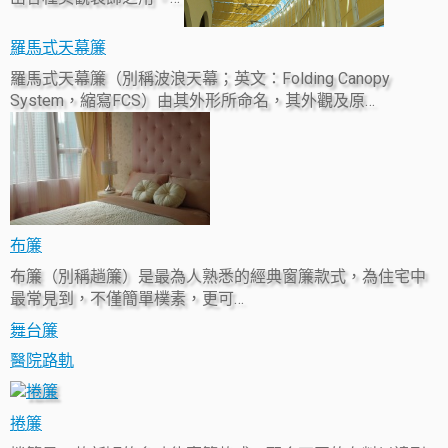
羅馬式天幕簾
羅馬式天幕簾（別稱波浪天幕；英文：Folding Canopy
System，縮寫FCS）由其外形所命名，其外觀及原…
布簾
布簾（別稱趟簾）是最為人熟悉的經典窗簾款式，為住宅中
最常見到，不僅簡單樸素，更可…
舞台簾
醫院路軌
捲簾