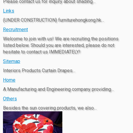
Please contact us for inquiry about shading…
Links
(UNDER CONSTRUCTION) furniturehongkong.hk…
Recruitment
Welcome to join with us! We are recruiting the positions
listed below. Should you are interested, please do not
hesitate to contact us IMMEDIATELY!
Sitemap
Interiors Products Curtain Drapes…
Home
A Manufacturing and Engineering company providing…
Others
Besides the sun covering products, we also…