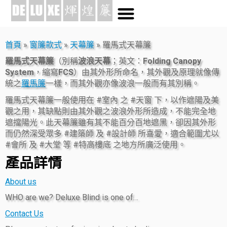
首頁
»
窗簾款式
»
天幕簾
»
羅馬式天幕簾
羅馬式天幕簾
（別稱
波浪天幕
；英文：
Folding Canopy
System
，縮寫
FCS
）由其外形所命名，其外觀及原理就像傳
統之
羅馬簾
一樣，而其外觀亦像波浪一般而有其別稱。
羅馬式天幕簾一般使用在 #室內 之 #天窗 下，以作遮陽及美
觀之用，其缺點則由其外觀之波浪外形所造成，不能完全地
遮擋陽光。此天幕簾雖有其不能百分百地遮黑，卻因其外形
而仍然深受眾多 #建築師 及 #設計師 所喜愛，適合範圍尤以
#會所 及 #大堂 等 #特高樓底 之地方所廣泛使用。
產品詳情
About us
WHO are we? Deluxe Blind is one of…
Contact Us