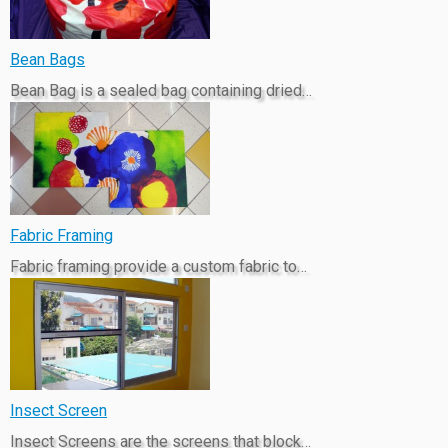
Bean Bags
Bean Bag is a sealed bag containing dried…
Fabric Framing
Fabric framing provide a custom fabric to…
Insect Screen
Insect Screens are the screens that block…