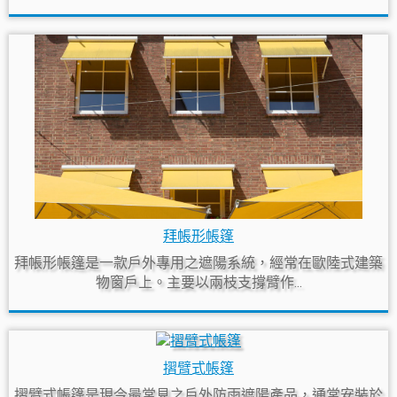
拜帳形帳篷
拜帳形帳篷是一款戶外專用之遮陽系統，經常在歐陸式建築
物窗戶上。主要以兩枝支撐臂作...
摺臂式帳篷
摺臂式帳篷是現今最常見之戶外防雨遮陽產品，通常安裝於