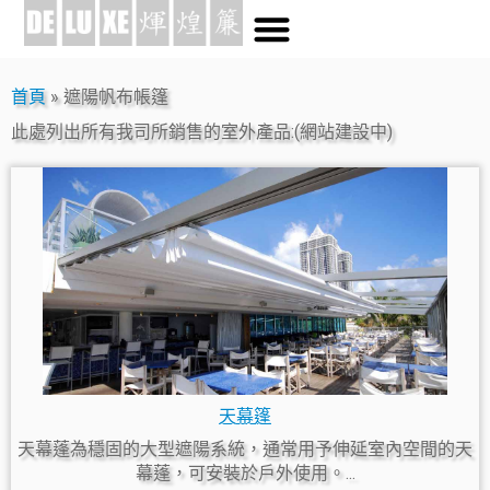
首頁
»
遮陽帆布帳篷
此處列出所有我司所銷售的室外產品:(網站建設中)
天幕篷
天幕蓬為穩固的大型遮陽系統，通常用予伸延室內空間的天
幕蓬，可安裝於戶外使用。...