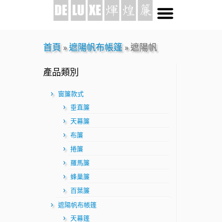
首頁
»
遮陽帆布帳篷
»
遮陽帆
產品類別
窗簾款式
垂直簾
天幕簾
布簾
捲簾
羅馬簾
蜂巢簾
百葉簾
遮陽帆布帳篷
天幕篷