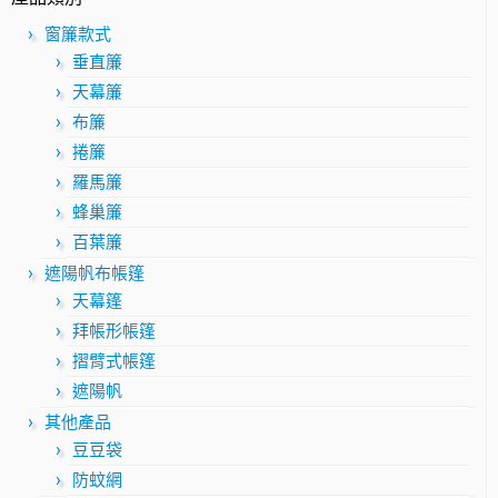
窗簾款式
垂直簾
天幕簾
布簾
捲簾
羅馬簾
蜂巢簾
百葉簾
遮陽帆布帳篷
天幕篷
拜帳形帳篷
摺臂式帳篷
遮陽帆
其他產品
豆豆袋
防蚊網