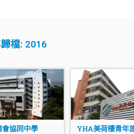
歸檔:
2016
德會協同中學
YHA美荷樓青年