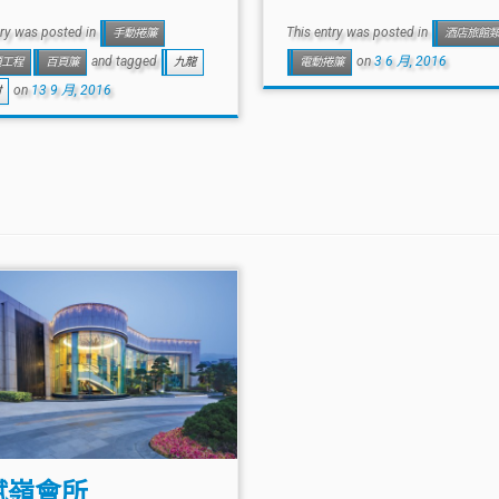
try was posted in
This entry was posted in
手動捲簾
酒店旅館
and tagged
on
3 6 月, 2016
類工程
百頁簾
九龍
電動捲簾
on
13 9 月, 2016
村
賦嶺會所