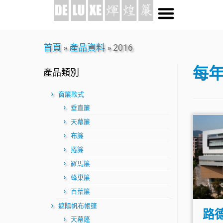
首頁
»
產品資料
»
2016
每年
產品類別
窗簾款式
垂直簾
天幕簾
布簾
捲簾
羅馬簾
蜂巢簾
百葉簾
遮陽帆布帳篷
路
天幕篷