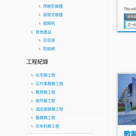
拜帳形帳篷
This en
摺臂式帳篷
教育
遮陽帆
又一
其他產品
豆豆袋
防蚊網
工程紀錄
住宅類工程
公共事務類工程
教育類工程
會所類工程
酒店旅館類工程
醫療類工程
非牟利類工程
歌