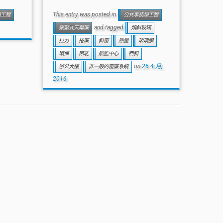
This entry was posted in
類工程
公共事務類工程
and tagged
張緊式天幕簾
傾斜玻璃
拉力
捲簾
斜窗
熱量
玻璃膜
環保
節能
航監中心
西斜
on
26 4 月,
辦公大樓
非一般的窗簾系統
2016