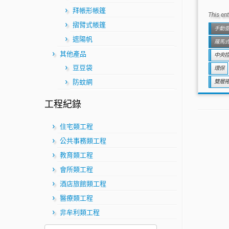
拜帳形帳篷
This en
摺臂式帳篷
手動
遮陽帆
羅馬
其他產品
中央
豆豆袋
環保
防蚊網
雙層
工程紀錄
住宅類工程
公共事務類工程
教育類工程
會所類工程
酒店旅館類工程
醫療類工程
非牟利類工程