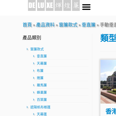
首頁
»
產品資料
»
窗簾款式
»
垂直簾
»
手動垂
類
產品類別
窗簾款式
垂直簾
天幕簾
布簾
捲簾
羅馬簾
蜂巢簾
百葉簾
遮陽帆布帳篷
香
天幕篷