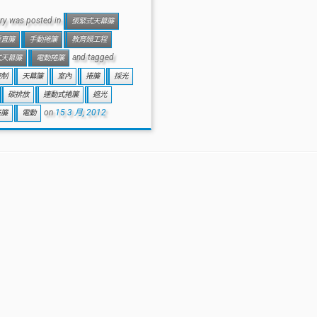
try was posted in
張緊式天幕簾
垂直簾
手動捲簾
教育類工程
and tagged
式天幕簾
電動捲簾
控制
天幕簾
室內
捲簾
採光
碳排放
連動式捲簾
遮光
on
15 3 月, 2012
捲簾
電動