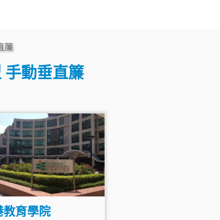
直簾
型
手動垂直簾
港教育學院