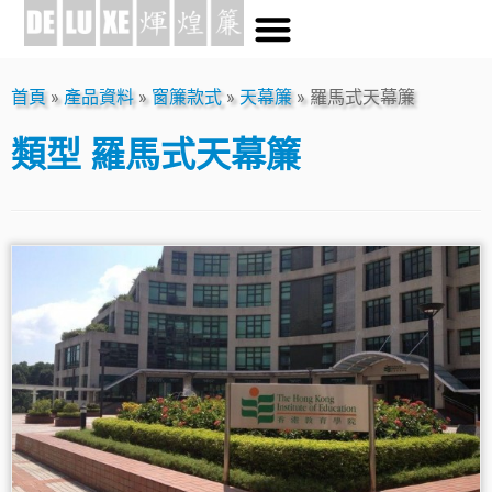
首頁
»
產品資料
»
窗簾款式
»
天幕簾
»
羅馬式天幕簾
類型
羅馬式天幕簾