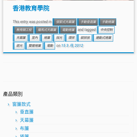
香港教育學院
This entry was posted in
張緊式天幕簾
手動垂直簾
手動捲簾
and tagged
教育類工程
羅馬式天幕簾
電動捲簾
中央控制
天幕簾
室內
捲簾
採光
環保
碳排放
連動式捲簾
on
15 3 月, 2012
遮光
雙層捲簾
電動
產品類別
窗簾款式
垂直簾
天幕簾
布簾
捲簾