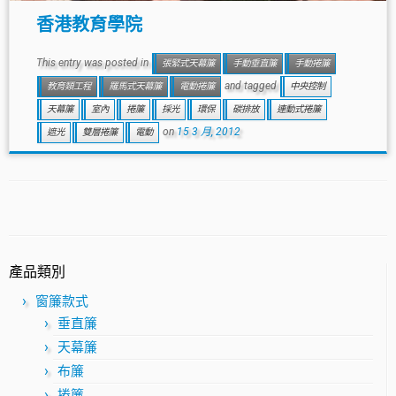
香港教育學院
This entry was posted in
張緊式天幕簾
手動垂直簾
手動捲簾
and tagged
教育類工程
羅馬式天幕簾
電動捲簾
中央控制
天幕簾
室內
捲簾
採光
環保
碳排放
連動式捲簾
on
15 3 月, 2012
遮光
雙層捲簾
電動
產品類別
窗簾款式
垂直簾
天幕簾
布簾
捲簾