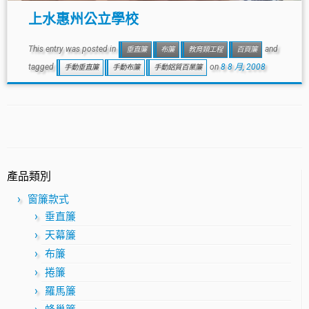
上水惠州公立學校
This entry was posted in
and
垂直簾
布簾
教育類工程
百頁簾
tagged
on
8 8 月, 2008
手動垂直簾
手動布簾
手動鋁質百業簾
產品類別
窗簾款式
垂直簾
天幕簾
布簾
捲簾
羅馬簾