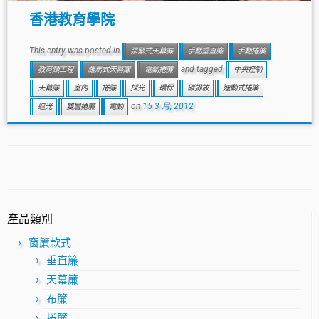
香港教育學院
This entry was posted in
張緊式天幕簾
手動垂直簾
手動捲簾
and tagged
教育類工程
羅馬式天幕簾
電動捲簾
中央控制
天幕簾
室內
捲簾
採光
環保
碳排放
連動式捲簾
on
15 3 月, 2012
遮光
雙層捲簾
電動
產品類別
窗簾款式
垂直簾
天幕簾
布簾
捲簾