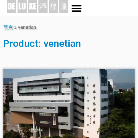
首頁
»
venetian
Product:
venetian