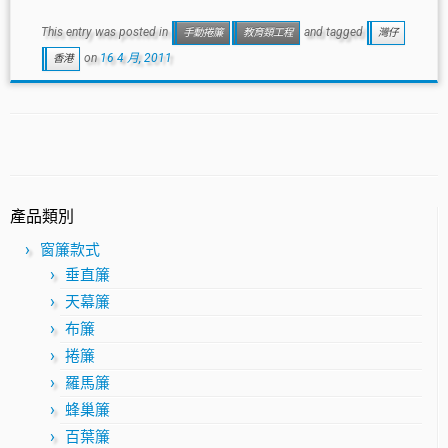
This entry was posted in
and tagged
手動捲簾
教育類工程
灣仔
on
16 4 月, 2011
香港
產品類別
窗簾款式
垂直簾
天幕簾
布簾
捲簾
羅馬簾
蜂巢簾
百葉簾