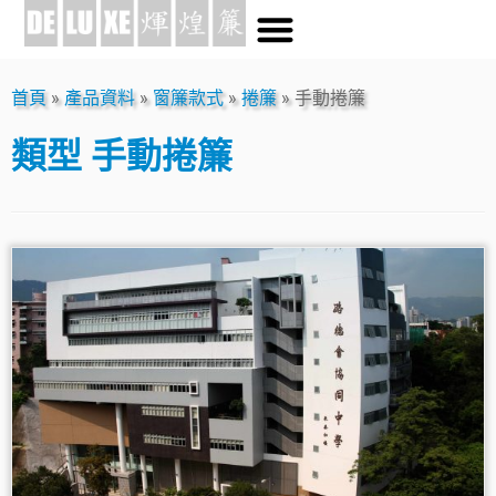
首頁
»
產品資料
»
窗簾款式
»
捲簾
»
手動捲簾
類型
手動捲簾