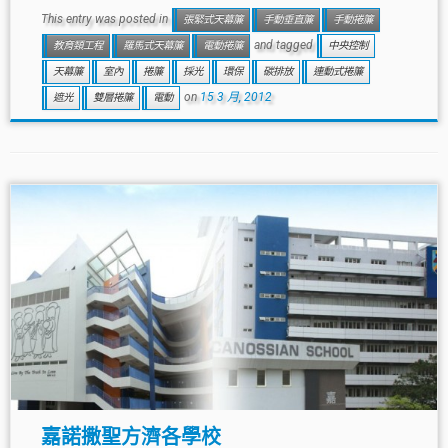
This entry was posted in
張緊式天幕簾
手動垂直簾
手動捲簾
and tagged
教育類工程
羅馬式天幕簾
電動捲簾
中央控制
天幕簾
室內
捲簾
採光
環保
碳排放
連動式捲簾
on
15 3 月, 2012
遮光
雙層捲簾
電動
嘉諾撒聖方濟各學校