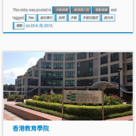
This entry was posted in
and
手動捲簾
教育類工程
電動捲簾
tagged
Telis
威也導引
尚飛
手動
手提式遙控
遮光布
on
23 6 月, 2013
電動
香港教育學院