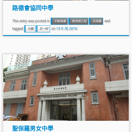
路德會協同中學
This entry was posted in
and
手動捲簾
教育類工程
百頁簾
tagged
on
13 9 月, 2016
九龍
又一村
聖保羅男女中學